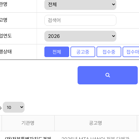
관명
고명
업연도
행상태
전체
공고중
접수중
접수
수
기관명
공고명