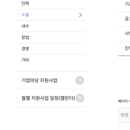
인력
기
수출
공
내수
사
창업
진
경영
기타
기업마당 지원사업
월별 지원사업 일정(캘린더)
페이지 
번호