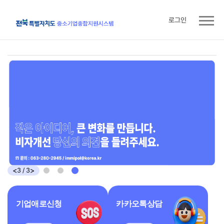
로그인
주
요
콘
텐
츠
<
>
3
/
3
기업애로신청
카카오톡상담