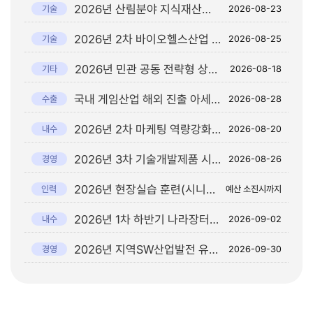
2026년 산림분야 지식재산권 출원 지원사업 공고
기술
2026-08-23
2026년 2차 바이오헬스산업 기술평가-사업화 연계 지원사업 참여기관(업) 모집 공고
기술
2026-08-25
2026년 민관 공동 전략형 상생협력사업 (창의트랙사업) 추가모집 공고
기타
2026-08-18
국내 게임산업 해외 진출 아세안 최대규모 2026 Gamescom Asia x Thailand Game Show 전시 공동관 및 현지 네트워킹 행사 참여기업 모집 공고
수출
2026-08-28
2026년 2차 마케팅 역량강화 매칭 지원사업 참여기업 모집 공고
내수
2026-08-20
2026년 3차 기술개발제품 시범구매 지원계획 공고
경영
2026-08-26
2026년 현장실습 훈련(시니어 인턴십) 지원사업 참여 기업 모집 공고(차오름)
인력
예산 소진시까지
2026년 1차 하반기 나라장터 상생세일 참여업체 모집 공고
내수
2026-09-02
2026년 지역SW산업발전 유공자 및 공모전 공고
경영
2026-09-30