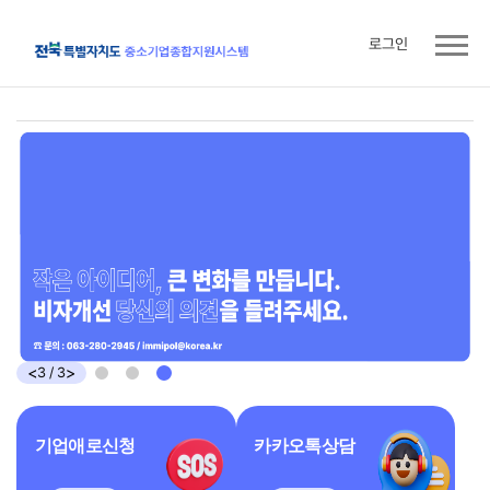
로그인
주
요
콘
텐
츠
<
>
3
/
3
기업애로신청
카카오톡상담