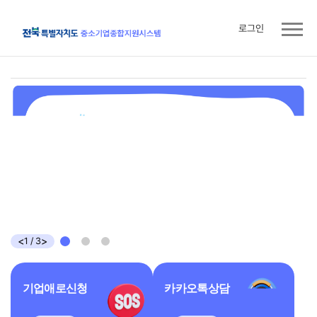
로그인
주
요
콘
텐
츠
<
>
1
/
3
기업애로신청
카카오톡상담