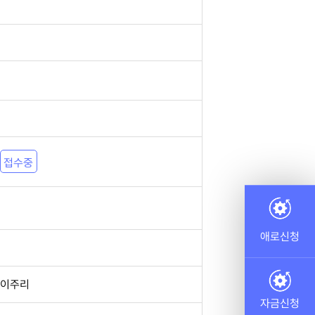
접수중
애로신청
이주리
자금신청