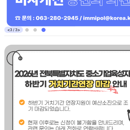
츠
<
>
3
/
3