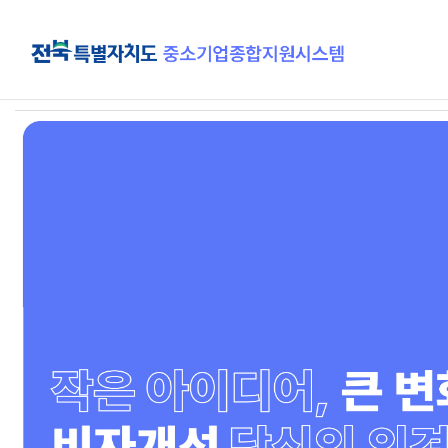
주
요
콘
텐