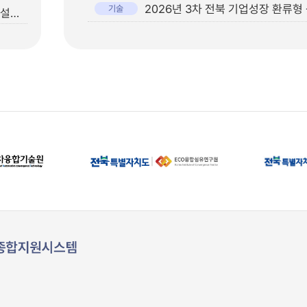
기술
[전북경진원] 기업애로해소 전문컨설팅 신청 사용자 매뉴얼(컨설턴트용)