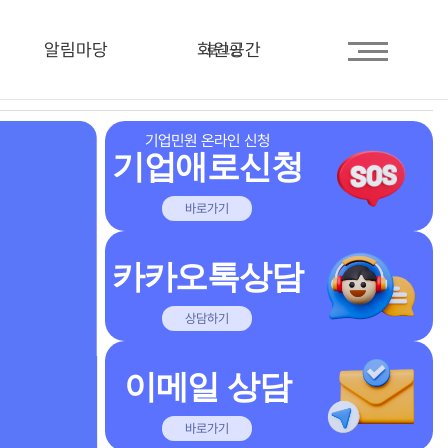
알림마당
회원공간
로그인
기업민원 온라인 신청
기업애로신청
바로가기
카카오톡상담
상담하기
이메일 상담
바로가기