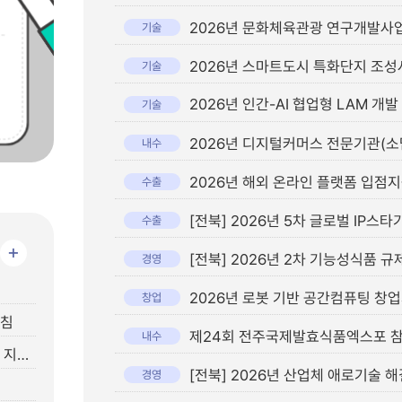
기술
기술
2026년 인간-AI 협업형 LAM 
기술
2026년 디지털커머스 전문기관(소담
내수
2026년 해외 온라인 플랫폼 입점
수출
[전북] 2026년 5차 글로벌 IP
수출
+
경영
2026년 로봇 기반 공간컴퓨팅 창
창업
지침
제24회 전주국제발효식품엑스포 
내수
[전북경진원] 2026년 중소기업종합지원시스템 전문가 컨설팅 지원제외 업종 안내
경영